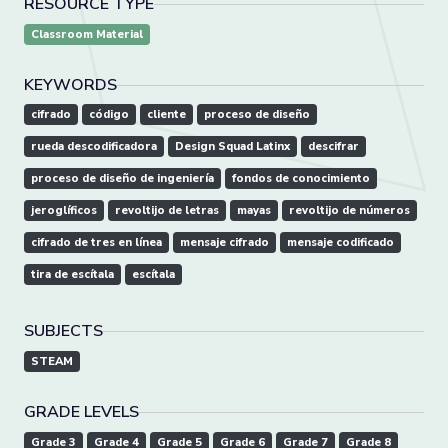
RESOURCE TYPE
Classroom Material
KEYWORDS
cifrado
código
cliente
proceso de diseño
rueda descodificadora
Design Squad Latinx
descifrar
proceso de diseño de ingeniería
fondos de conocimiento
jeroglíficos
revoltijo de letras
mayas
revoltijo de números
cifrado de tres en línea
mensaje cifrado
mensaje codificado
tira de escítala
escítala
SUBJECTS
STEAM
GRADE LEVELS
Grade 3
Grade 4
Grade 5
Grade 6
Grade 7
Grade 8