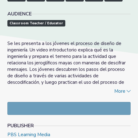
AUDIENCE
Classroom Teacher / Educator
Se les presenta a los jóvenes el proceso de diseño de
ingeniería. Un video introductorio explica qué es la
ingeniería y prepara el terreno para la actividad que
relaciona los jeroglíficos mayas con maneras de descifrar
mensajes. Los jóvenes descubren los pasos del proceso
de diseño a través de varias actividades de
descodificación, y luego practican el uso del proceso de
diseño para diseñarle una solución al problema de un
More
cliente.
Este recurso es parte de una colección que también está
disponible en
inglés
.
PUBLISHER
PBS Learning Media