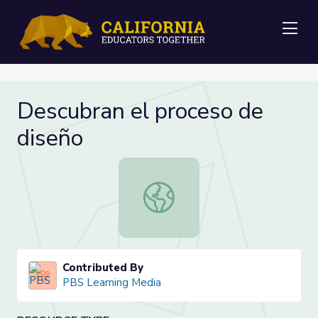
Me
Descubran el proceso de
diseño
Descubran el proceso de diseño
Contributed By
PBS Learning Media