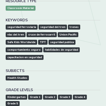
RESOURCE TYPE
Classroom Material
KEYWORDS
seguridad ferroviaria
seguridad del tren
trenes
vías del tren
cruce de ferrocarril
Union Pacific
Safe Kids Worldwide
TPT
seguridad publica
comportamiento seguro
habilidades de seguridad
capacitacion en seguridad
SUBJECTS
Health Studies
GRADE LEVELS
Kindergarten
Grade 1
Grade 2
Grade 3
Grade 4
Grade 5