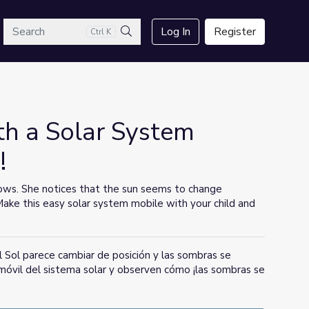
arch
Log In
Register
Ctrl K
Search
h a Solar System
!
ows. She notices that the sun seems to change
ke this easy solar system mobile with your child and
l Sol parece cambiar de posición y las sombras se
 móvil del sistema solar y observen cómo ¡las sombras se