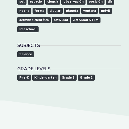
sol
espacio
ciencia
observación
posición
día
noche
forma
dibujar
planeta
ventana
móvil
actividad científica
actividad
Actividad STEM
Preschool
SUBJECTS
Science
GRADE LEVELS
Pre-K
Kindergarten
Grade 1
Grade 2