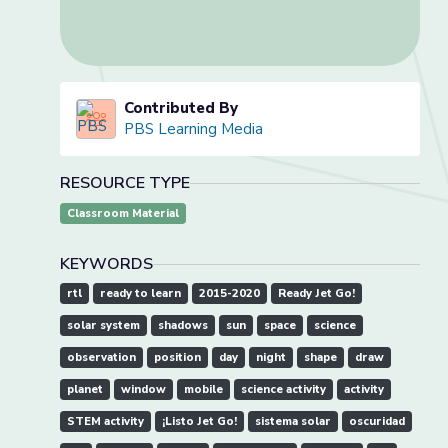
Contributed By
PBS Learning Media
RESOURCE TYPE
Classroom Material
KEYWORDS
rtl
ready to learn
2015-2020
Ready Jet Go!
solar system
shadows
sun
space
science
observation
position
day
night
shape
draw
planet
window
mobile
science activity
activity
STEM activity
¡Listo Jet Go!
sistema solar
oscuridad