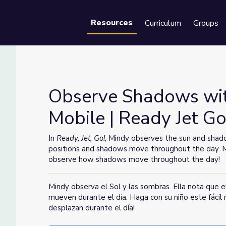
Resources
Curriculum
Groups
Se
Observe Shadows wit
Mobile | Ready Jet Go
obile | Ready Jet Go!
In
Ready, Jet, Go!
, Mindy observes the sun and shad
positions and shadows move throughout the day. Ma
observe how shadows move throughout the day!
Mindy observa el Sol y las sombras. Ella nota que e
mueven durante el día. Haga con su niño este fácil
desplazan durante el día!