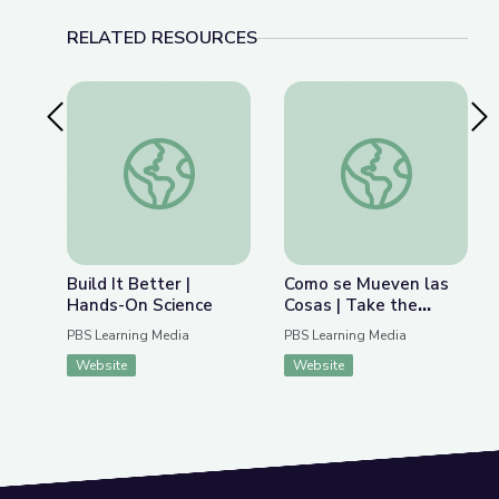
RELATED RESOURCES
Previous Slide
Nex
Build It Better | Hands-On Science
Como se Mueven las 
Build It Better |
Como se Mueven las
Hands-On Science
Cosas | Take the
Stage en Español
PBS Learning Media
PBS Learning Media
Website
Website