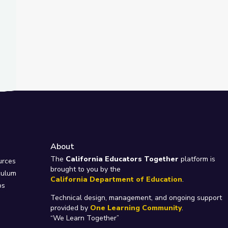
About
e
The
California Educators Together
platform is
urces
brought to you by the
culum
California Department of Education
.
ps
Technical design, management, and ongoing support
provided by
One Learning Community
.
“We Learn Together”