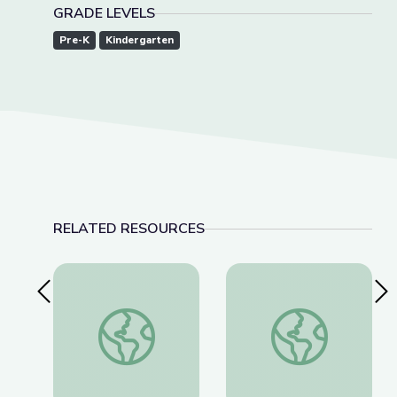
GRADE LEVELS
Pre-K
Kindergarten
RELATED RESOURCES
Previous Slide
Nex
The Lake | Shaver's Creek Virtual Field Trip
My Shadow and Me: P