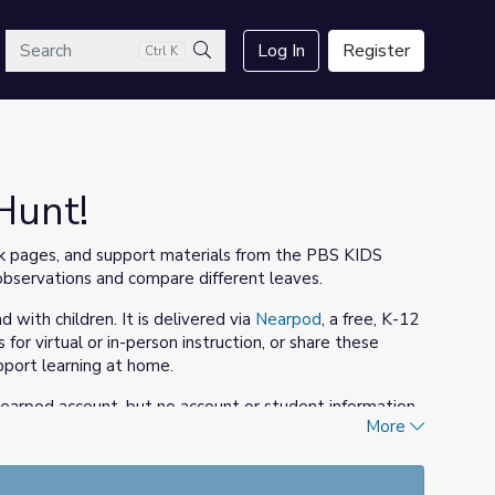
arch
Log In
Register
Ctrl K
Search
Hunt!
book pages, and support materials from the PBS KIDS
observations and compare different leaves.
d with children. It is delivered via
Nearpod
, a free, K-12
r virtual or in-person instruction, or share these
pport learning at home.
 Nearpod account, but no account or student information
More
ly, there is also a
printable
, PDF version of this lesson.
s del Cuaderno de ciencias y los materiales