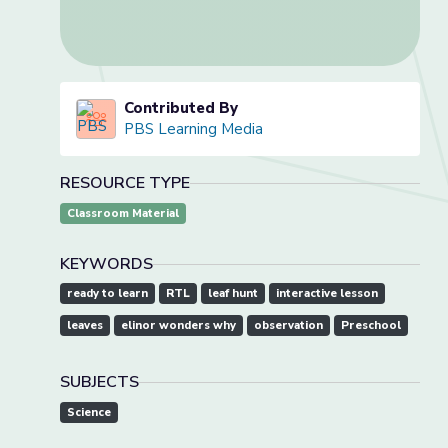
Contributed By
PBS Learning Media
RESOURCE TYPE
Classroom Material
KEYWORDS
ready to learn
RTL
leaf hunt
interactive lesson
leaves
elinor wonders why
observation
Preschool
SUBJECTS
Science