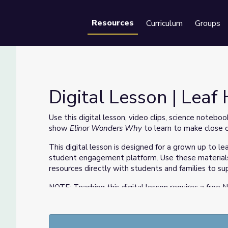
Resources
Curriculum
Groups
Se
Digital Lesson | Leaf 
Use this digital lesson, video clips, science note
show
Elinor Wonders Why
to learn to make close 
This digital lesson is designed for a grown up to lea
student engagement platform. Use these materials fo
resources directly with students and families to su
NOTE: Teaching this digital lesson requires a free
is required for students to use Nearpod. Alternative
Usen esta lección digital, los videoclips, las página