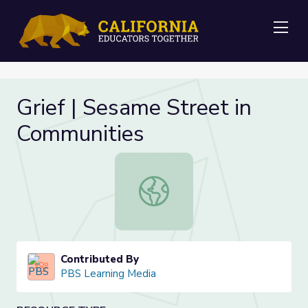
Me
Grief | Sesame Street in
Communities
Grief | Sesame Street in Communiti
Contributed By
PBS Learning Media