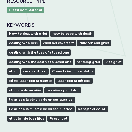
RESOURCE TYPE
Classroom Material
KEYWORDS
How to deal with grief
how to cope with death
dealing with loss
child bereavement
children and grief
dealing with the loss of a loved one
dealing with the death of a loved one
handling grief
kids grief
elmo
sesame street
Cómo lidiar con el dolor
cómo lidiar con la muerte
lidiar con la pérdida
el duelo de un niño
los niños y el dolor
lidiar con la pérdida de un ser querido
lidiar con la muerte de un ser querido
manejar el dolor
el dolor de los niños
Preschool