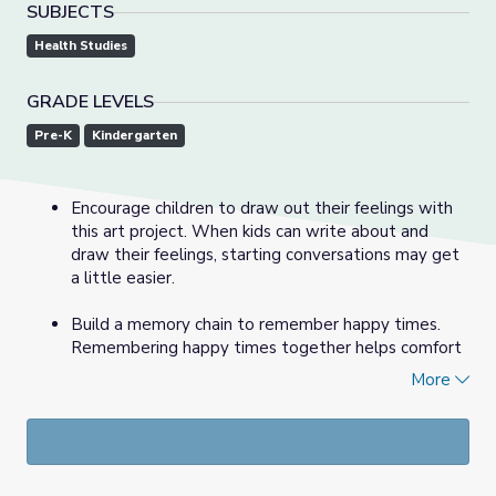
SUBJECTS
Health Studies
GRADE LEVELS
Pre-K
Kindergarten
Encourage children to draw out their feelings with
this art project. When kids can write about and
draw their feelings, starting conversations may get
a little easier.
Build a memory chain to remember happy times.
Remembering happy times together helps comfort
kids during the difficult ones.
More
This video can help start difficult conversations.
Talking openly and honestly -- and letting kids ask
questions—can help them cope.
________________________________________________