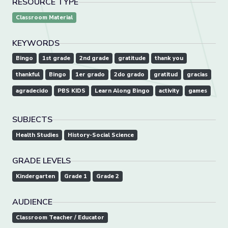
RESOURCE TYPE
Classroom Material
KEYWORDS
Bingo
1st grade
2nd grade
gratitude
thank you
thankful
Bingo
1er grado
2do grado
gratitud
gracias
agradecido
PBS KIDS
Learn Along Bingo
activity
games
SUBJECTS
Health Studies
History-Social Science
GRADE LEVELS
Kindergarten
Grade 1
Grade 2
AUDIENCE
Classroom Teacher / Educator