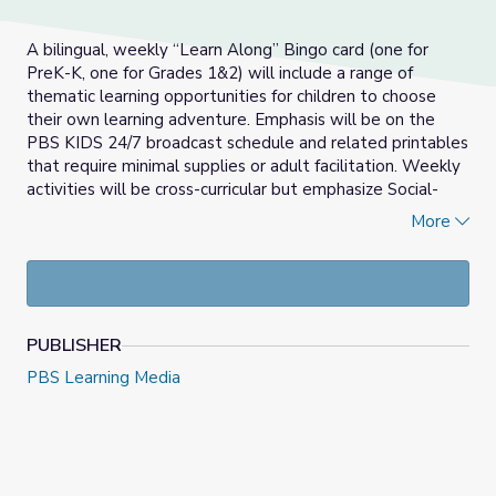
A bilingual, weekly “Learn Along” Bingo card (one for
PreK-K, one for Grades 1&2) will include a range of
thematic learning opportunities for children to choose
their own learning adventure. Emphasis will be on the
PBS KIDS 24/7 broadcast schedule and related printables
that require minimal supplies or adult facilitation. Weekly
activities will be cross-curricular but emphasize Social-
Emotional Learning, Math and Literacy development.
More
_____________________________________________________
Las actividades del Bingo Aprendamos Juntos son
semanales y bilingües (una para PreK-K, una para grados 1
& 2) que incluirán una variedad de oportunidades de
PUBLISHER
aprendizaje temático para que los niños puedan escoger
sus propias aventuras de aprendizaje. El énfasis será en el
PBS Learning Media
horario de programación de PBS KIDS 24/7 y en los
imprimibles relacionados que requieren mínimos
materiales y posa facilitación de un adulto. Las
actividades semanales serán una mezcla entre currículos
pero se enfatizarán en el aprendizaje socio-emocional, en