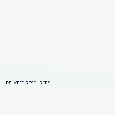
RELATED RESOURCES
Visiting an Art Museum | City Island
Why Is History Importa