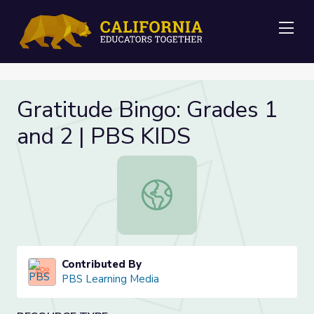
Me
Gratitude Bingo: Grades 1
and 2 | PBS KIDS
Gratitude Bingo: Grades 1 and 2 | 
Contributed By
PBS Learning Media