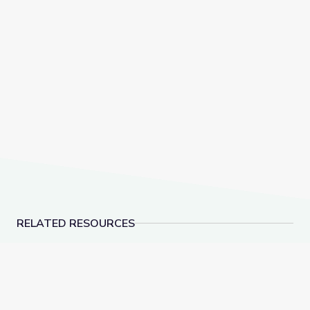
RELATED RESOURCES
Let's Share a Story: My Big Family | Let's Learn
Comparing Cultures | R