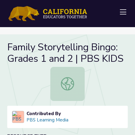
Me
Family Storytelling Bingo:
Grades 1 and 2 | PBS KIDS
Family Storytelling Bingo: Grades 
Contributed By
PBS Learning Media