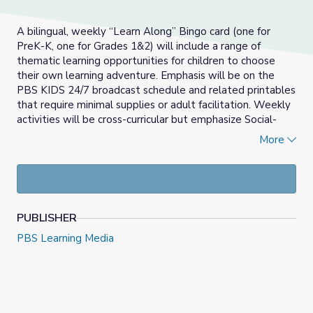
A bilingual, weekly “Learn Along” Bingo card (one for
PreK-K, one for Grades 1&2) will include a range of
thematic learning opportunities for children to choose
their own learning adventure. Emphasis will be on the
PBS KIDS 24/7 broadcast schedule and related printables
that require minimal supplies or adult facilitation. Weekly
activities will be cross-curricular but emphasize Social-
Emotional Learning, Math and Literacy development.
More
____________________________________________________
Las actividades del Bingo Aprendamos Juntos son
semanales y bilingües (una para PreK-K, una para grados 1
& 2) que incluirán una variedad de oportunidades de
PUBLISHER
aprendizaje temático para que los niños puedan escoger
sus propias aventuras de aprendizaje. El énfasis será en el
PBS Learning Media
horario de programación de PBS KIDS 24/7 y en los
imprimibles relacionados que requieren mínimos
materiales y posa facilitación de un adulto. Las
actividades semanales serán una mezcla entre currículos
pero se enfatizarán en el aprendizaje socio-emocional, en