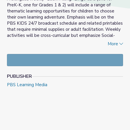
PreK-K, one for Grades 1 & 2) will include a range of
thematic learning opportunities for children to choose
their own learning adventure. Emphasis will be on the
PBS KIDS 24/7 broadcast schedule and related printables
that require minimal supplies or adult facilitation. Weekly
activities will be cross-curricular but emphasize Social-
Emotional Learning, Math and Literacy development.
More
____________________________________________________
Las actividades del Bingo Aprendamos Juntos son
semanales y bilingües (una para PreK-K, una para grados 1
& 2) que incluirán una variedad de oportunidades de
PUBLISHER
aprendizaje temático para que los niños puedan escoger
sus propias aventuras de aprendizaje. El énfasis será en el
PBS Learning Media
horario de programación de PBS KIDS 24/7 y en los
imprimibles relacionados que requieren mínimos
materiales y posa facilitación de un adulto. Las
actividades semanales serán una mezcla entre currículos
pero se enfatizarán en el aprendizaje socio-emocional, en
las matemáticas y en el desarrollo literario.