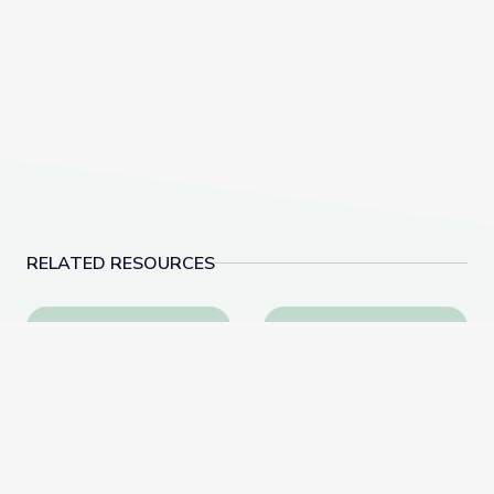
RELATED RESOURCES
Learning about Different Perspectives | City Island
Visiting an Art Museum