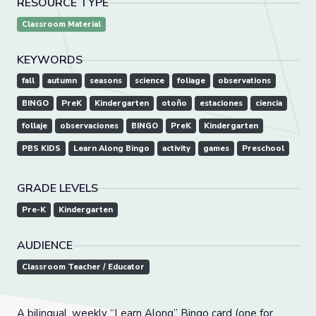
RESOURCE TYPE
Classroom Material
KEYWORDS
fall
autumn
seasons
science
foliage
observations
BINGO
PreK
Kindergarten
otoño
estaciones
ciencia
follaje
observaciones
BINGO
PreK
Kindergarten
PBS KIDS
Learn Along Bingo
activity
games
Preschool
GRADE LEVELS
Pre-K
Kindergarten
AUDIENCE
Classroom Teacher / Educator
A bilingual, weekly “Learn Along” Bingo card (one for