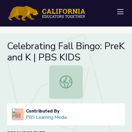
Me
Celebrating Fall Bingo: PreK
and K | PBS KIDS
Celebrating Fall Bingo: PreK and K
Contributed By
PBS Learning Media