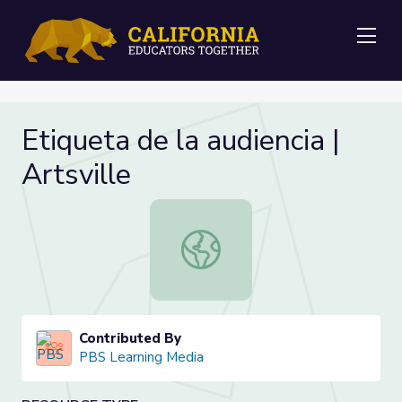
Me
Etiqueta de la audiencia |
Artsville
Etiqueta de la audiencia | Artsville
Contributed By
PBS Learning Media