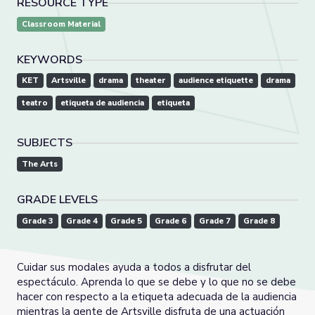
RESOURCE TYPE
Classroom Material
KEYWORDS
KET
Artsville
drama
theater
audience etiquette
drama
teatro
etiqueta de audiencia
etiqueta
SUBJECTS
The Arts
GRADE LEVELS
Grade 3
Grade 4
Grade 5
Grade 6
Grade 7
Grade 8
Cuidar sus modales ayuda a todos a disfrutar del
espectáculo. Aprenda lo que se debe y lo que no se debe
hacer con respecto a la etiqueta adecuada de la audiencia
mientras la gente de Artsville disfruta de una actuación