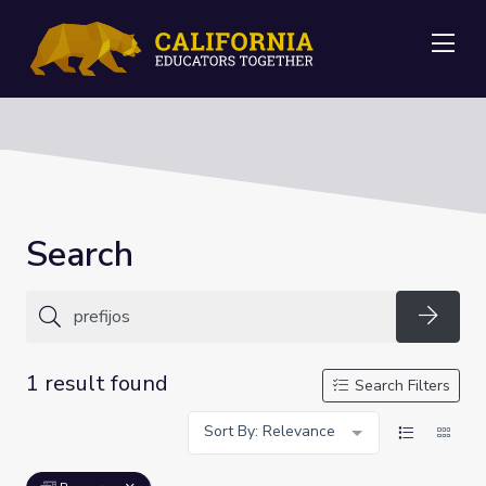
Me
Search
Searc
1 result found
Search Filters
Sort By: Relevance