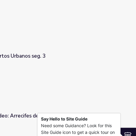
tos Urbanos seg. 3
eo: Arrecifes de Isla Verde Seg 3
Say Hello to Site Guide
Need some Guidance? Look for this
rde Seg 3
Site Guide icon to get a quick tour on
S