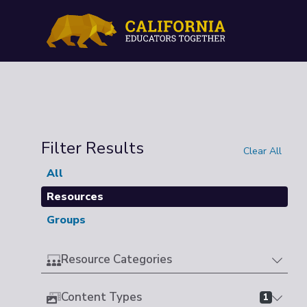
Filter Results
Clear All
All
Resources
Groups
Resource Categories
Content Types
1