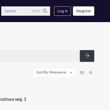
arch
Log In
Register
Ctrl K
Search
Search
Sort By: Relevance
ultura seg. 1