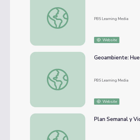
Geoambiente: Huertos Urbanos seg. 2
PBS Learning Media
Website
Geoambiente: Huer
Geoambiente: Huertos Urbanos seg. 3
PBS Learning Media
Website
Plan Semanal y Vid
Plan Semanal y Video: Arrecifes de Isla Ve