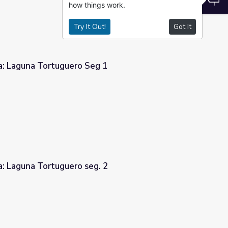
how things work.
Try It Out!
Got It
a: Laguna Tortuguero Seg 1
g 1
a: Laguna Tortuguero seg. 2
. 2