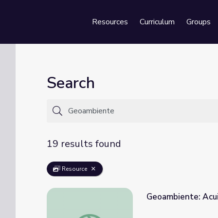
Resources
Curriculum
Groups
Se
Search
19 results found
Resource
Geoambiente: Acuic
Geoambiente: Acuicultura seg. 1