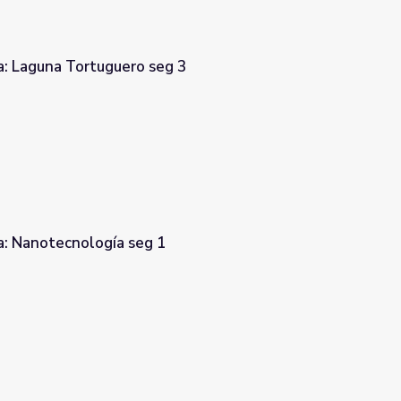
a: Laguna Tortuguero seg 3
 3
a: Nanotecnología seg 1