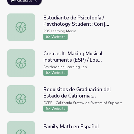
Resource
Estudiante de Psicología /
Psychology Student: Cori |
Estudiante de Psicología / Psychology Student: Cori | 
CEREBROedu
PBS Learning Media
Website
Create-It: Making Musical
Instruments (ESP) / Los
Create-It: Making Musical Instruments (ESP) / Los estudia
estudiantes diseñarán y
Smithsonian Learning Lab
construirán instrumentos de
Website
viento
Requisitos de Graduación del
Estado de California:
Requisitos de Graduación del Estado de California: Consi
Consideraciones para Estudiantes
CCEE - California Statewide System of Support
con Discapacidades (Spanish)
Website
Family Math en Español
Family Math en Español