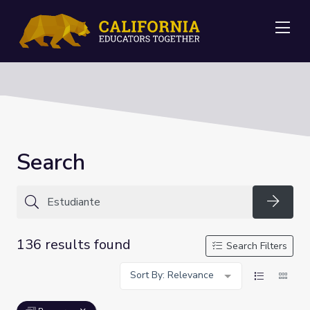
Me
Search
Searc
136 results found
Search Filters
Sort By: Relevance