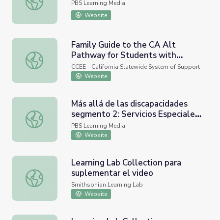
PBS Learning Media
Website
Family Guide to the CA Alt
Pathway for Students with
Family Guide to the CA Alt Pathway for Students with Ex
Extensive Support Needs, Guía
CCEE - California Statewide System of Support
para familias sobre el itinerario
Website
CA Alt para estudiantes con
necesidades de apoyo extensivo
Más allá de las discapacidades
segmento 2: Servicios Especiales
Más allá de las discapacidades segmento 2: Servicios Esp
que se ofrecen a esta población
PBS Learning Media
Website
Learning Lab Collection para
suplementar el video
Learning Lab Collection para suplementar el video
Smithsonian Learning Lab
Website