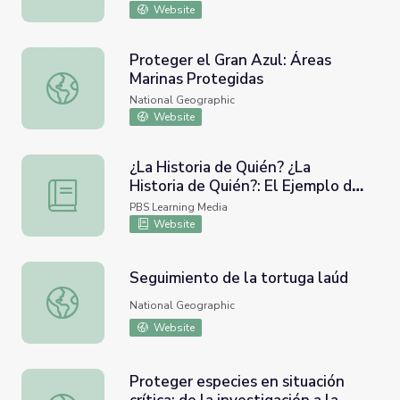
Website
Proteger el Gran Azul: Áreas
Marinas Protegidas
Proteger el Gran Azul: Áreas Marinas Protegidas
National Geographic
Website
¿La Historia de Quién? ¿La
Historia de Quién?: El Ejemplo de
¿La Historia de Quién? ¿La Historia de Quién?: El Ejempl
Dolores Huerta: Lección | Dolores
PBS Learning Media
Website
Seguimiento de la tortuga laúd
Seguimiento de la tortuga laúd
National Geographic
Website
Proteger especies en situación