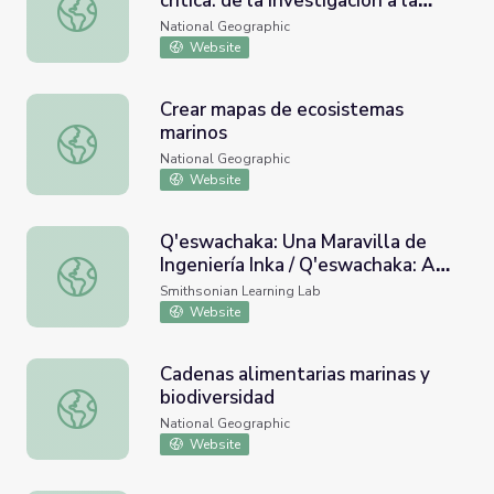
crítica: de la investigación a la
Proteger especies en situación crítica: de la investigación 
acción
National Geographic
Website
Crear mapas de ecosistemas
marinos
Crear mapas de ecosistemas marinos
National Geographic
Website
Q'eswachaka: Una Maravilla de
Ingeniería Inka / Q'eswachaka: A
Q'eswachaka: Una Maravilla de Ingeniería Inka / Q'eswach
Wonder of Inka Engineering
Smithsonian Learning Lab
Website
Cadenas alimentarias marinas y
biodiversidad
Cadenas alimentarias marinas y biodiversidad
National Geographic
Website